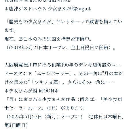
＊唐津ゲストハウス 少女まんが館Saga＊
「歴史もの少女まんが」というテーマで蔵書を揃えてい
ます。
現在、ＢＬ本のみの別館を構想＆準備中。
（(2018年3月21日本オープン、金土日祝日に開館）。
大阪府寝屋川市にある創業100年のデンキ店併設のコー
ヒースタンド「ムーンパーラー」、その一角に"月の本だ
けを集めた"「ツキノ文庫」、さらにその一角に……
＊少女まんが館 MOON＊
「月」にまつわる少女まんが作品（例えば、『美少女戦
士セーラームーン』など）があります。
（2025年5月27日（新月）オープン！ 定休日は木曜日,
第3日曜日）